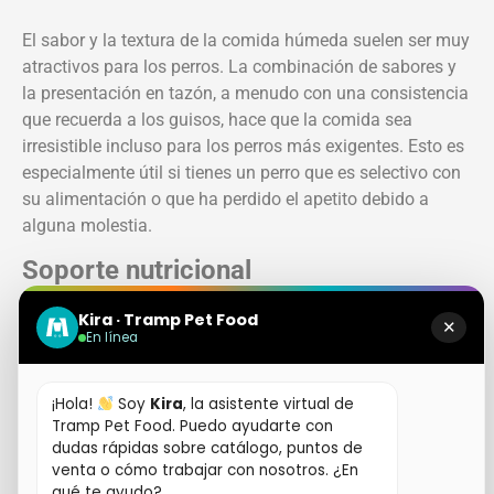
El sabor y la textura de la comida húmeda suelen ser muy
atractivos para los perros. La combinación de sabores y
la presentación en tazón, a menudo con una consistencia
que recuerda a los guisos, hace que la comida sea
irresistible incluso para los perros más exigentes. Esto es
especialmente útil si tienes un perro que es selectivo con
su alimentación o que ha perdido el apetito debido a
alguna molestia.
Soporte nutricional
La comida húmeda para perros, en su formulación, puede
Kira · Tramp Pet Food
✕
En línea
incluir una amplia variedad de nutrientes esenciales,
vitaminas y minerales que ayudan a cubrir las
necesidades diarias de tu mascota.
¡Hola!
Soy
Kira
, la asistente virtual de
Tramp Pet Food. Puedo ayudarte con
Algunas fórmulas están diseñadas específicamente para
dudas rápidas sobre catálogo, puntos de
perros adultos
, ayudando a mantener su vitalidad y
venta o cómo trabajar con nosotros. ¿En
energía, mientras que otras están orientadas a
perros
qué te ayudo?