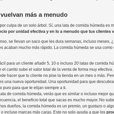
e vuelvan más a menudo
por culpa de un solo árbol. Sí, una lata de comida húmeda es m
ecio por unidad efectiva y en lo a menudo que tus clientes
enso, se llevan un saco que les dura semanas, incluso meses,
e les acaban mucho más rápido. La comida húmeda se usa como u
il para un cliente añadir 5, 10 o incluso 20 latas de comida
 el carrito sube el valor total de la venta de forma muy efectiva.
e hacer que tu cliente no pise la tienda en un mes o más. Per
a es una nueva oportunidad. Una oportunidad para que descubran
puro para que te elijan siempre a ti.
 lata de comida húmeda, verás que es similar o incluso mejor qu
recuencia, el beneficio total que sacas es mucho mayor. No s
os dueños, la comida húmeda es un premio, un gustazo o algo s
es o incluso marcas más caras. Esto no solo ayuda a que los
pro