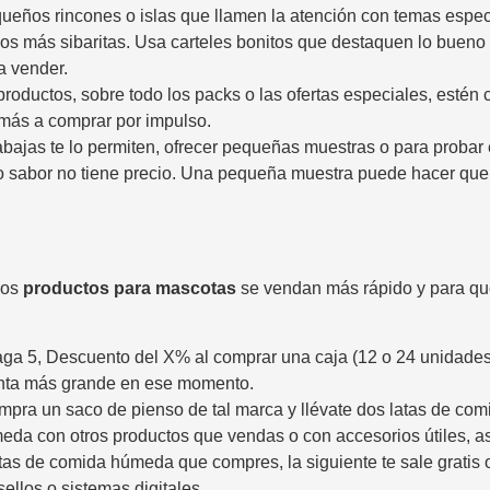
queños rincones o islas que llamen la atención con temas espec
s más sibaritas. Usa carteles bonitos que destaquen lo bueno d
a vender.
oductos, sobre todo los packs o las ofertas especiales, estén co
a más a comprar por impulso.
bajas te lo permiten, ofrecer pequeñas muestras o para probar es
o sabor no tiene precio. Una pequeña muestra puede hacer que 
los
productos para mascotas
se vendan más rápido y para qu
aga 5, Descuento del X% al comprar una caja (12 o 24 unidades
enta más grande en ese momento.
pra un saco de pienso de tal marca y llévate dos latas de co
da con otros productos que vendas o con accesorios útiles, así 
as de comida húmeda que compres, la siguiente te sale gratis 
sellos o sistemas digitales.