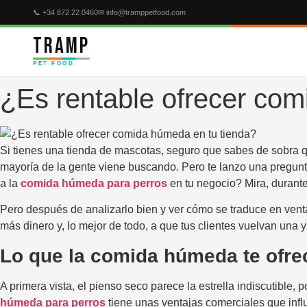
Ir
📞 +34 872 22 0460
✉ info@tramppetfood.com
al
TRAMP
contenido
PET FOOD
¿Es rentable ofrecer com
Si tienes una tienda de mascotas, seguro que sabes de sobra 
mayoría de la gente viene buscando. Pero te lanzo una pregunt
a la
comida húmeda para perros
en tu negocio? Mira, durant
Pero después de analizarlo bien y ver cómo se traduce en ventas,
más dinero y, lo mejor de todo, a que tus clientes vuelvan una y
Lo que la comida húmeda te ofrec
A primera vista, el pienso seco parece la estrella indiscutible
húmeda para perros
tiene unas ventajas comerciales que infl