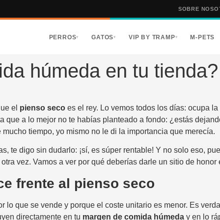
SOBRE NOSO
PERROS
GATOS
VIP BY TRAMP
M-PETS
▾
▾
▾
ida húmeda en tu tienda?
que el
pienso seco
es el rey. Lo vemos todos los días: ocupa la
a que a lo mejor no te habías planteado a fondo: ¿estás dejand
e mucho tiempo, yo mismo no le di la importancia que merecía.
 te digo sin dudarlo: ¡sí, es súper rentable! Y no solo eso, pue
 otra vez. Vamos a ver por qué deberías darle un sitio de honor 
e frente al pienso seco
, por lo que se vende y porque el coste unitario es menor. Es v
uyen directamente en tu
margen de comida húmeda
y en lo r