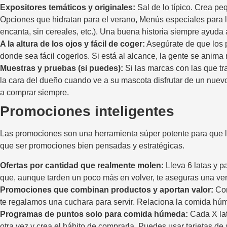
Expositores temáticos y originales:
Sal de lo típico. Crea pe
Opciones que hidratan para el verano, Menús especiales para lo
encanta, sin cereales, etc.). Una buena historia siempre ayuda 
A la altura de los ojos y fácil de coger:
Asegúrate de que los pr
donde sea fácil cogerlos. Si está al alcance, la gente se anim
Muestras y pruebas (si puedes):
Si las marcas con las que tra
la cara del dueño cuando ve a su mascota disfrutar de un nuev
a comprar siempre.
Promociones inteligentes
Las promociones son una herramienta súper potente para que 
que ser promociones bien pensadas y estratégicas.
Ofertas por cantidad que realmente molen:
Lleva 6 latas y p
que, aunque tarden un poco más en volver, te aseguras una v
Promociones que combinan productos y aportan valor:
Com
te regalamos una cuchara para servir. Relaciona la comida húme
Programas de puntos solo para comida húmeda:
Cada X lat
otra vez y crea el hábito de comprarla. Puedes usar tarjetas de 