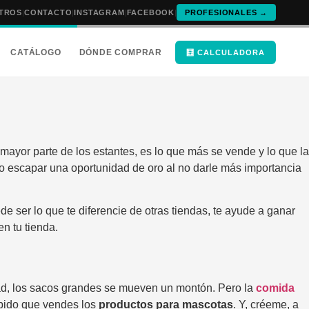
TROS
|
CONTACTO
|
INSTAGRAM
|
FACEBOOK
|
PROFESIONALES →
CATÁLOGO
DÓNDE COMPRAR
🧮 CALCULADORA
 mayor parte de los estantes, es lo que más se vende y lo que la
o escapar una oportunidad de oro al no darle más importancia
de ser lo que te diferencie de otras tiendas, te ayude a ganar
en tu tienda.
erdad, los sacos grandes se mueven un montón. Pero la
comida
ápido que vendes los
productos para mascotas
. Y, créeme, a