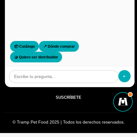
Política de Cookies
CONTACTO
Vilameniscle 1-3 Nave 3.1-3.2 17600 Figueres
(Girona), Spain
+34 872 22 0460
📦 Catálogo
📍 Dónde comprar
info@tramppetfood.com
🤝 Quiero ser distribuidor
NEWSLETTER
SUSCRÍBETE
©
Tramp Pet Food
2025 | Todos los derechos reservados.