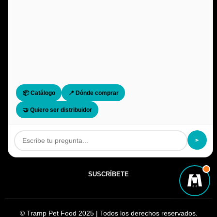
Política de Privacidad
Política de Cookies
CONTACTO
Vilameniscle 1-3 Nave 3.1-3.2 17600 Figueres
(Girona), Spain
+34 872 22 0460
📦 Catálogo
📍 Dónde comprar
info@tramppetfood.com
🤝 Quiero ser distribuidor
NEWSLETTER
SUSCRÍBETE
©
Tramp Pet Food
2025 | Todos los derechos reservados.