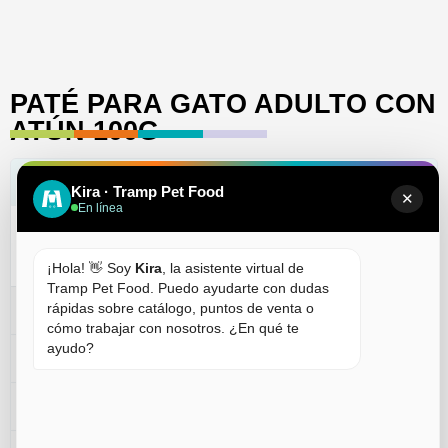
PATÉ PARA GATO ADULTO CON
ATÚN 100G
COMPOSICIÓN
Kira · Tramp Pet Food
✕
En línea
Carnes y Sub-productos animales 93,7% (63,1% Pollo,
21,1% Buey, 9,5% Atún), Cereales.
¡Hola! 👋 Soy
Kira
, la asistente virtual de
Tramp Pet Food. Puedo ayudarte con dudas
rápidas sobre catálogo, puntos de venta o
ADITIVOS TECNOLÓGICOS
cómo trabajar con nosotros. ¿En qué te
ayudo?
ADITIVOS NUTRICIONALES (1kg)
COMPONENTES ANÁLITICOS