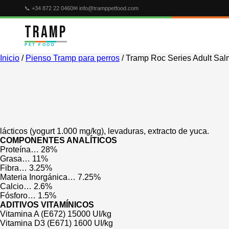
Ir
✉ info@tramppetfood.com
📞 +34 872 22 0460
al
contenido
TRAMP
PET FOOD
Inicio
/
Pienso Tramp para perros
/ Tramp Roc Series Adult Sa
lácticos (yogurt 1.000 mg/kg), levaduras, extracto de yuca.
COMPONENTES ANALÍTICOS
Proteína… 28%
Grasa… 11%
Fibra… 3.25%
Materia Inorgánica… 7.25%
Calcio… 2.6%
Fósforo… 1.5%
ADITIVOS VITAMÍNICOS
Vitamina A (E672) 15000 UI/kg
Vitamina D3 (E671) 1600 UI/kg