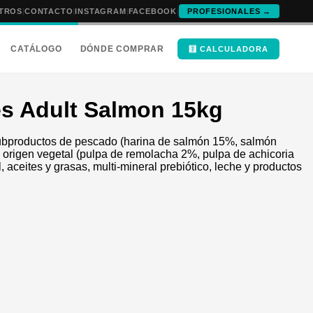
TROS
|
CONTACTO
|
INSTAGRAM
|
FACEBOOK
|
PROFESIONALES →
CATÁLOGO
DÓNDE COMPRAR
🧮 CALCULADORA
es Adult Salmon 15kg
subproductos de pescado (harina de salmón 15%, salmón
 origen vegetal (pulpa de remolacha 2%, pulpa de achicoria
, aceites y grasas, multi-mineral prebiótico, leche y productos