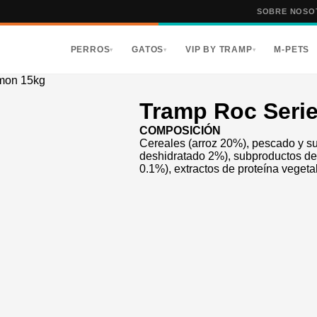
SOBRE NOSO
PERROS
GATOS
VIP BY TRAMP
M-PETS
▾
▾
▾
lmon 15kg
Tramp Roc Seri
COMPOSICIÓN
Cereales (arroz 20%), pescado y 
deshidratado 2%), subproductos de
0.1%), extractos de proteína vegetal