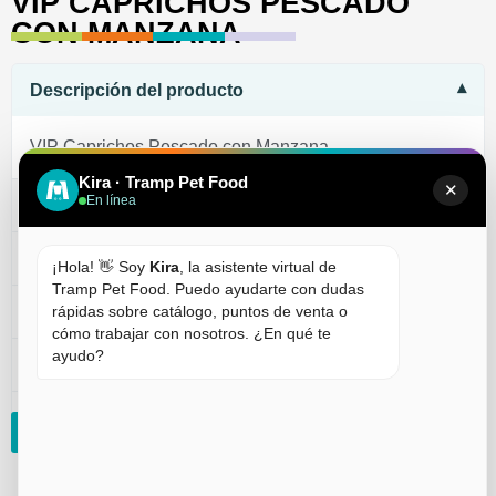
VIP CAPRICHOS PESCADO
CON MANZANA
Descripción del producto
VIP Caprichos Pescado con Manzana
Kira · Tramp Pet Food
✕
En línea
Composición
Componentes analíticos
¡Hola! 👋 Soy
Kira
, la asistente virtual de
Tramp Pet Food. Puedo ayudarte con dudas
Humedad
rápidas sobre catálogo, puntos de venta o
cómo trabajar con nosotros. ¿En qué te
ayudo?
KCAL/100g
Tamaño
SOLICITAR INFORMACIÓN