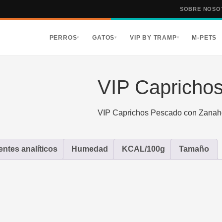
SOBRE NOSO
PERROS
GATOS
VIP BY TRAMP
M-PETS
▾
▾
▾
VIP Capricho
VIP Caprichos Pescado con Zanah
tes analíticos
Humedad
KCAL/100g
Tamaño