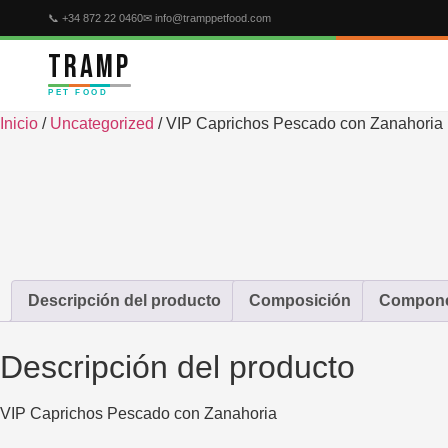
Ir
📞 +34 872 22 0460
✉ info@tramppetfood.com
al
TRAMP
contenido
PET FOOD
Inicio
/
Uncategorized
/ VIP Caprichos Pescado con Zanahoria
Descripción del producto
Composición
Componen
Descripción del producto
VIP Caprichos Pescado con Zanahoria