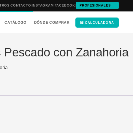
TROS
|
CONTACTO
|
INSTAGRAM
|
FACEBOOK
|
PROFESIONALES →
CATÁLOGO
DÓNDE COMPRAR
🧮 CALCULADORA
s Pescado con Zanahoria
oria