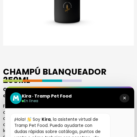
CHAMPÚ BLANQUEADOR
250ML
Champú natural indicado para razas de pelo blanco
o negro.
Kira · Tramp Pet Food
✕
En línea
Formulado con tensioactivos suaves y naturales para
conseguir una higiene eficaz y cuidadosa. Con proteínas,
aceite y polifenoles del amaranto para el aporte de
¡Hola!
Soy
Kira
, la asistente virtual de
aminoácidos y ácidos grasos esenciales para equilibrar
Tramp Pet Food. Puedo ayudarte con
la piel y el pelo. Contiene pantenol para proteger la
dudas rápidas sobre catálogo, puntos de
cutícula y favorecer el peinado.