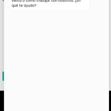
venta o cómo trabajar con nosotros. ¿En
qué te ayudo?
¿POR QUÉ EL AMARANTO?
Aminoácidos esenciales que fortalecen y dan
elasticidad.
Aceites naturales que hidratan y nutren la piel
y el pelo.
Antioxidantes que protegen y realzan el brillo
natural.
SOLICITAR INFORMACIÓN