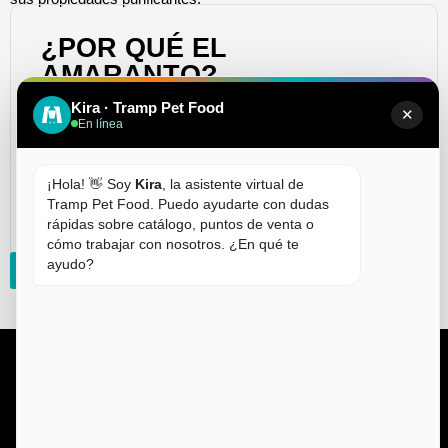
¿POR QUÉ EL
AMARANTO?
Kira · Tramp Pet Food
✕
Aminoácidos esenciales que fortalecen y dan
En línea
elasticidad.
Aceites naturales que hidratan y nutren la piel y el
¡Hola! 👋 Soy
Kira
, la asistente virtual de
pelo.
Tramp Pet Food. Puedo ayudarte con dudas
Antioxidantes que protegen y realzan el brillo natural.
rápidas sobre catálogo, puntos de venta o
cómo trabajar con nosotros. ¿En qué te
ayudo?
SOLICITAR INFORMACIÓN
FOOD FOR WILD SOULS
LINKS